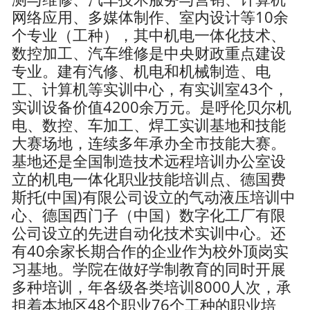
网络应用、多媒体制作、室内设计等10余
个专业（工种），其中机电一体化技术、
数控加工、汽车维修是中央财政重点建设
专业。建有汽修、机电和机械制造、电
工、计算机等实训中心，有实训室43个，
实训设备价值4200余万元。是呼伦贝尔机
电、数控、车加工、焊工实训基地和技能
大赛场地，连续多年承办全市技能大赛。
基地还是全国制造技术远程培训办公室设
立的机电一体化职业技能培训点、德国费
斯托(中国)有限公司设立的气动液压培训中
心、德国西门子（中国）数字化工厂有限
公司设立的先进自动化技术实训中心。还
有40余家长期合作的企业作为校外顶岗实
习基地。学院在做好学制教育的同时开展
多种培训，年各级各类培训8000人次，承
担着本地区48个职业76个工种的职业培